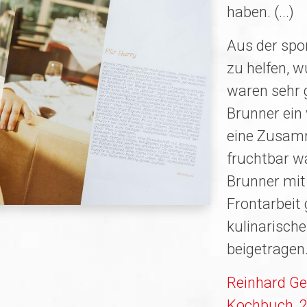
haben. (...)
Aus der spo
zu helfen, w
waren sehr 
Brunner ein
eine Zusamm
fruchtbar w
Brunner mit
Frontarbeit
kulinarisch
beigetragen.
Reinhard Ger
Kochbuch, 20