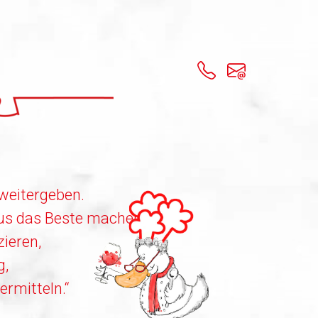
 weitergeben.
aus das Beste machen.
ieren,
g,
ermitteln.“